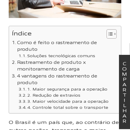
Índice
Como é feito o rastreamento de
produto
Soluções tecnológicas comuns
Rastreamento de produto x
C
O
monitoramento de carga
M
4 vantagens do rastreamento de
P
produto
A
1. Maior segurança para a operação
R
T
2. Redução de extravios
I
3. Maior velocidade para a operação
L
4. Controle total sobre o transporte
H
A
R
O Brasil é um país que, ao contrário de
outras nações, transporta a maior