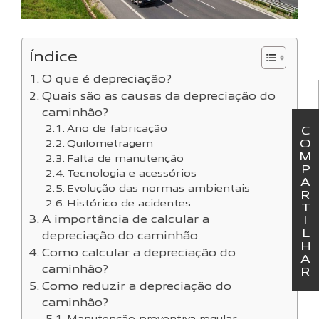
Índice
O que é depreciação?
Quais são as causas da depreciação do
caminhão?
Ano de fabricação
C
O
Quilometragem
M
Falta de manutenção
P
Tecnologia e acessórios
A
Evolução das normas ambientais
R
Histórico de acidentes
T
A importância de calcular a
I
L
depreciação do caminhão
H
Como calcular a depreciação do
A
caminhão?
R
Como reduzir a depreciação do
caminhão?
Manutenção preventiva regular