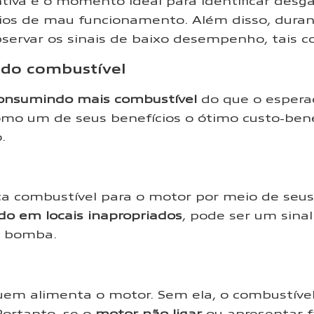
iva é o momento ideal para identificar des
ícios de mau funcionamento. Além disso, dura
servar os sinais de baixo desempenho, tais 
 do combustível
onsumindo mais combustível
do que o esperad
omo um de seus benefícios o ótimo custo-bene
.
a combustível para o motor por meio de seus b
do em locais inapropriados
, pode ser um sina
a bomba.
uem alimenta o motor. Sem ela, o combustíve
ortanto, se o
motor não ligar
ou apresentar fa