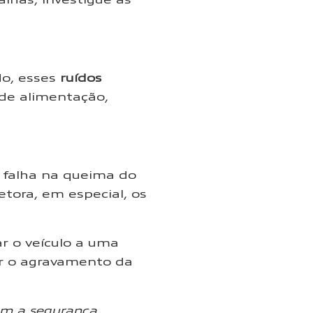
do, esses
ruídos
de alimentação,
 falha na queima do
tora, em especial, os
r o veículo a uma
tar o agravamento da
em a segurança