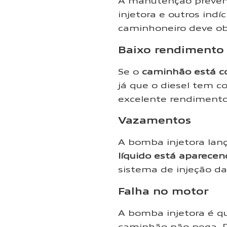
A manutenção prevent
injetora e outros ind
caminhoneiro deve ob
Baixo rendimento
Se o
caminhão está c
já que o diesel tem c
excelente rendimento
Vazamentos
A bomba injetora lanç
líquido está aparecen
sistema de injeção d
Falha no motor
A bomba injetora é q
caminhão não pega. P