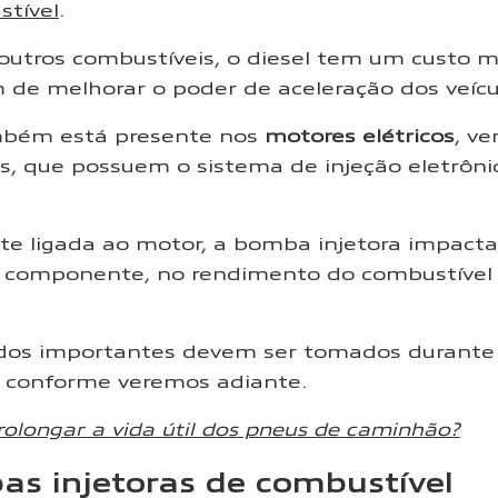
st
í
vel
.
tros combustíveis, o diesel tem um custo mai
 de melhorar o poder de aceleração dos veícu
mbém está presente nos
motores elétricos
, v
s, que possuem o sistema de injeção eletrôn
e ligada ao motor, a bomba injetora impact
 componente, no rendimento do combustíve
dados importantes devem ser tomados durante 
 conforme veremos adiante.
olongar a vida útil dos pneus de caminhão?
as injetoras de combustível