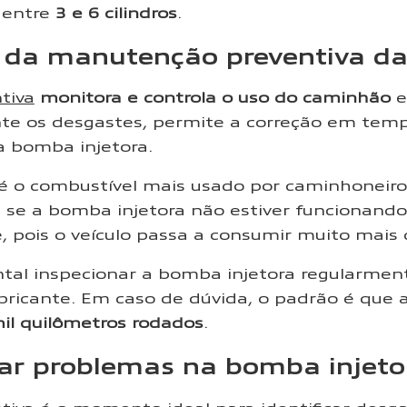
 entre
3 e 6 cilindros
.
a da manutenção preventiva 
tiva
monitora e controla o uso do caminhão
e
nte os desgastes, permite a correção em temp
a bomba injetora.
 é o combustível mais usado por caminhoneir
 se a bomba injetora não estiver funcionando
 pois o veículo passa a consumir muito mais 
tal inspecionar a bomba injetora regularment
ricante. Em caso de dúvida, o padrão é que
il quilômetros rodados
.
car problemas na bomba injet