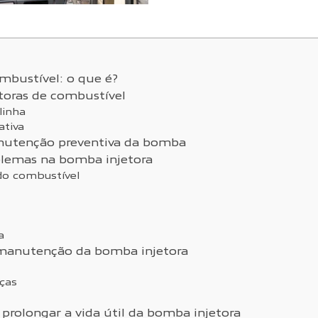
mbustível: o que é?
toras de combustível
linha
ativa
nutenção preventiva da bomba
blemas na bomba injetora
do combustível
a
 manutenção da bomba injetora
eças
 prolongar a vida útil da bomba injetora