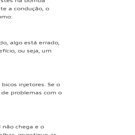
gastes na bomba
nte a condução, o
como:
o, algo está errado,
fício, ou seja, um
icos injetores. Se o
l de problemas com o
l não chega e o
lhas, investigue as