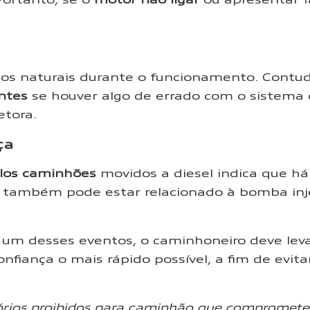
os naturais durante o funcionamento. Contu
ntes
se houver algo de errado com o sistema 
etora.
ça
los caminhões
movidos a diesel indica que há
e também pode estar relacionado à bomba inje
 um desses eventos, o caminhoneiro deve leva
onfiança o mais rápido possível, a fim de evi
órios proibidos para caminhão que compromet