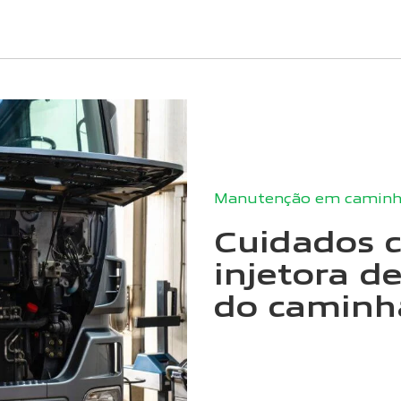
Manutenção em caminh
Cuidados 
injetora d
do caminh